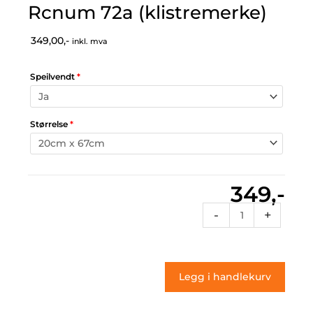
Rcnum 72a (klistremerke)
349,00,-
inkl. mva
Speilvendt
*
Størrelse
*
349,-
Rcnum
-
+
72a
(klistremerke)
antall
Legg i handlekurv