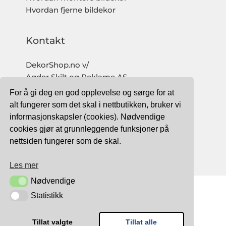
Hvordan fjerne bildekor
Kontakt
DekorShop.no v/
Agder Skilt og Reklame AS
Org. nr: 997 633 016 MVA
For å gi deg en god opplevelse og sørge for at
salg@dekorshop.no
alt fungerer som det skal i nettbutikken, bruker vi
informasjonskapsler (cookies). Nødvendige
Tlf: 959 32 123
cookies gjør at grunnleggende funksjoner på
09.00 - 16.00
nettsiden fungerer som de skal.
(mandag - fredag)
Les mer
Nødvendige
Nødvendige
Statistikk
Statistikk
TRYGG BETALING MED:
Tillat valgte
Tillat alle