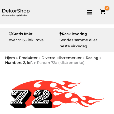
DekorShop
Klistremerker og bildekor
Gratis frakt
Rask levering
over
995,- inkl mva
Sendes samme eller
neste virkedag
Hjem
Produkter
Diverse klistremerker
Racing
Numbers 2, left
Rcnum 72a (klistremerke)