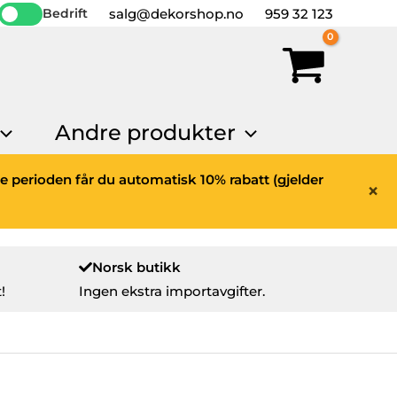
salg@dekorshop.no
959 32 123
Bedrift
Andre produkter
ne perioden får du automatisk 10% rabatt (gjelder
×
Norsk butikk
!
Ingen ekstra importavgifter.