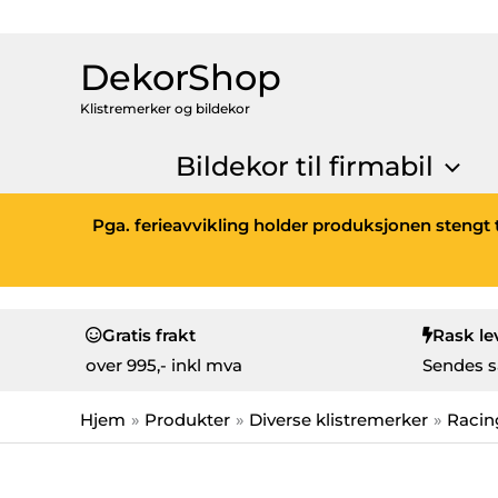
DekorShop
Klistremerker og bildekor
Bildekor til firmabil
Pga. ferieavvikling holder produksjonen stengt t
Gratis frakt
Rask le
over
995,- inkl mva
Sendes s
Hjem
Produkter
Diverse klistremerker
Racin