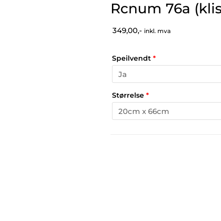
Rcnum 76a (kli
349,00,-
inkl. mva
Speilvendt
*
Størrelse
*