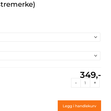
stremerke)
349,-
Rcnum
-
+
76a
(klistremerke)
antall
Legg i handlekurv