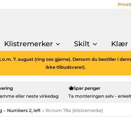
Privat
Klistremerker
Skilt
Klær
.o.m. 7. august (ring oss gjerne). Dersom du bestiller i den
ikke tilbudsvarer).
vering
Spar penger
amme eller neste virkedag
Ta monteringen selv - enkelt
g
Numbers 2, left
Rcnum 76a (klistremerke)