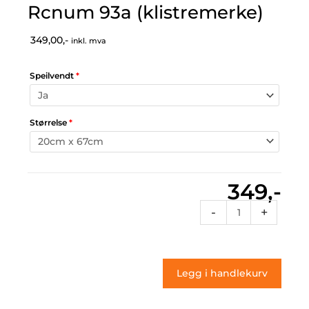
Rcnum 93a (klistremerke)
349,00,-
inkl. mva
Speilvendt
*
Størrelse
*
349,-
Rcnum
-
+
93a
(klistremerke)
antall
Legg i handlekurv