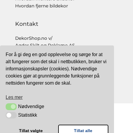
Hvordan fjerne bildekor
Kontakt
DekorShop.no v/
Agder Skilt og Reklame AS
Org. nr: 997 633 016 MVA
For å gi deg en god opplevelse og sørge for at
salg@dekorshop.no
alt fungerer som det skal i nettbutikken, bruker vi
informasjonskapsler (cookies). Nødvendige
Tlf: 959 32 123
cookies gjør at grunnleggende funksjoner på
09.00 - 16.00
nettsiden fungerer som de skal.
(mandag - fredag)
Les mer
Nødvendige
Nødvendige
Statistikk
Statistikk
TRYGG BETALING MED:
Tillat valgte
Tillat alle