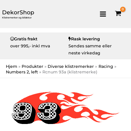
DekorShop
Klistremerker og bildekor
Gratis frakt
Rask levering
over
995,- inkl mva
Sendes samme eller
neste virkedag
Hjem
Produkter
Diverse klistremerker
Racing
Numbers 2, left
Rcnum 93a (klistremerke)