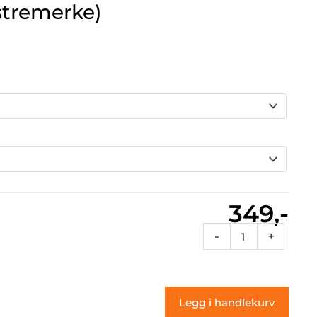
stremerke)
349,-
Rcnum
-
+
96a
(klistremerke)
antall
Legg i handlekurv