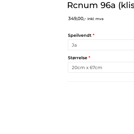
Rcnum 96a (kli
349,00,-
inkl. mva
Speilvendt
*
Størrelse
*