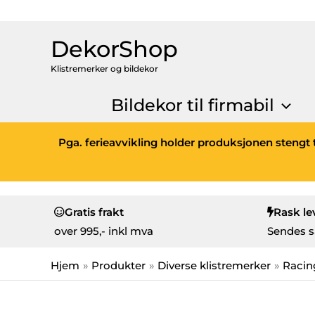
DekorShop
Klistremerker og bildekor
Bildekor til firmabil
Pga. ferieavvikling holder produksjonen stengt t
Gratis frakt
Rask le
over
995,- inkl mva
Sendes s
Hjem
Produkter
Diverse klistremerker
Racin