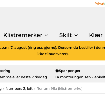
Privat
Klistremerker
Skilt
Klær
.o.m. 7. august (ring oss gjerne). Dersom du bestiller i den
ikke tilbudsvarer).
vering
Spar penger
amme eller neste virkedag
Ta monteringen selv - enkelt
g
Numbers 2, left
Rcnum 96a (klistremerke)