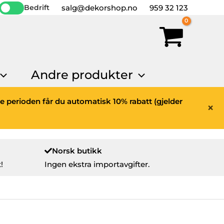
salg@dekorshop.no
959 32 123
Bedrift
Andre produkter
ne perioden får du automatisk 10% rabatt (gjelder
×
Norsk butikk
!
Ingen ekstra importavgifter.