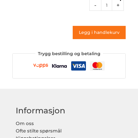
Rcnum
-
+
17b
(klistremerke)
antall
Legg i handlekurv
Trygg bestilling og betaling
Informasjon
Om oss
Ofte stilte spørsmål