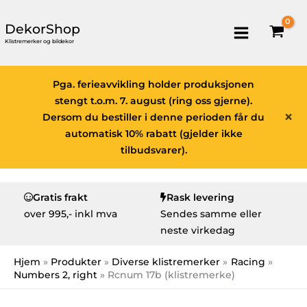
DekorShop
Klistremerker og bildekor
Pga. ferieavvikling holder produksjonen
stengt t.o.m. 7. august (ring oss gjerne).
×
Dersom du bestiller i denne perioden får du
automatisk 10% rabatt (gjelder ikke
tilbudsvarer).
Gratis frakt
Rask levering
over
995,- inkl mva
Sendes samme eller
neste virkedag
Hjem
Produkter
Diverse klistremerker
Racing
Numbers 2, right
Rcnum 17b (klistremerke)