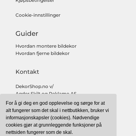
Kjøpsbetingelser
Cookie-innstillinger
Guider
Hvordan montere bildekor
Hvordan fjerne bildekor
Kontakt
DekorShop.no v/
Agder Skilt og Reklame AS
Org. nr: 997 633 016 MVA
For å gi deg en god opplevelse og sørge for at
salg@dekorshop.no
alt fungerer som det skal i nettbutikken, bruker vi
informasjonskapsler (cookies). Nødvendige
Tlf: 959 32 123
cookies gjør at grunnleggende funksjoner på
09.00 - 16.00
nettsiden fungerer som de skal.