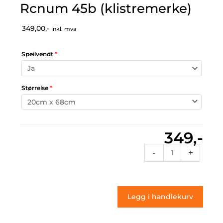
Rcnum 45b (klistremerke)
349,00,-
inkl. mva
Speilvendt
*
Størrelse
*
349,-
Rcnum
-
+
45b
(klistremerke)
antall
Legg i handlekurv