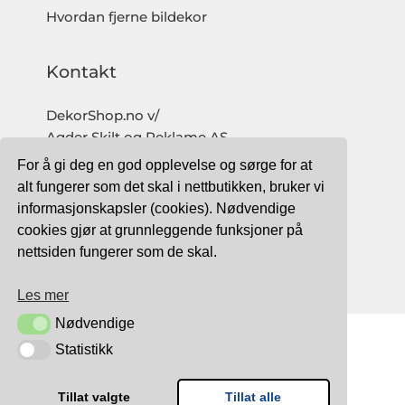
Hvordan fjerne bildekor
Kontakt
DekorShop.no v/
Agder Skilt og Reklame AS
Org. nr: 997 633 016 MVA
For å gi deg en god opplevelse og sørge for at
salg@dekorshop.no
alt fungerer som det skal i nettbutikken, bruker vi
informasjonskapsler (cookies). Nødvendige
Tlf: 959 32 123
cookies gjør at grunnleggende funksjoner på
09.00 - 16.00
nettsiden fungerer som de skal.
(mandag - fredag)
Les mer
Nødvendige
Nødvendige
Statistikk
Statistikk
TRYGG BETALING MED:
Tillat valgte
Tillat alle