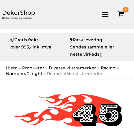
DekorShop
Klistremerker og bildekor
Gratis frakt
Rask levering
over
995,- inkl mva
Sendes samme eller
neste virkedag
Hjem
Produkter
Diverse klistremerker
Racing
Numbers 2, right
Rcnum 45b (klistremerke)