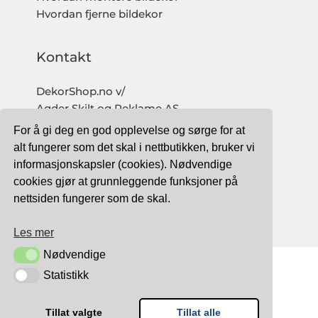
Hvordan fjerne bildekor
Kontakt
DekorShop.no v/
Agder Skilt og Reklame AS
Org. nr: 997 633 016 MVA
For å gi deg en god opplevelse og sørge for at
salg@dekorshop.no
alt fungerer som det skal i nettbutikken, bruker vi
informasjonskapsler (cookies). Nødvendige
Tlf: 959 32 123
cookies gjør at grunnleggende funksjoner på
09.00 - 16.00
nettsiden fungerer som de skal.
(mandag - fredag)
Les mer
Nødvendige
Nødvendige
Statistikk
Statistikk
TRYGG BETALING MED:
Tillat valgte
Tillat alle