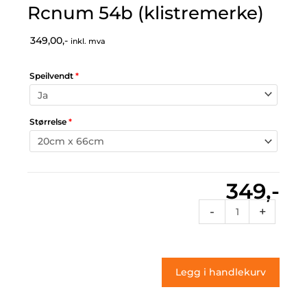
Rcnum 54b (klistremerke)
349,00,-
inkl. mva
Speilvendt
*
Størrelse
*
349,-
Rcnum
-
+
54b
(klistremerke)
antall
Legg i handlekurv