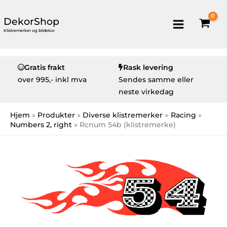
DekorShop
Klistremerker og bildekor
Gratis frakt
Rask levering
over
995,- inkl mva
Sendes samme eller
neste virkedag
Hjem
Produkter
Diverse klistremerker
Racing
Numbers 2, right
Rcnum 54b (klistremerke)