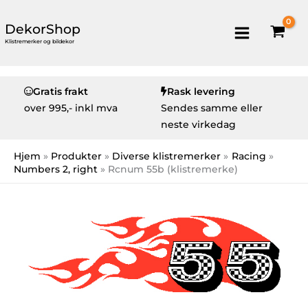
DekorShop
Klistremerker og bildekor
Gratis frakt
Rask levering
over
995,- inkl mva
Sendes samme eller
neste virkedag
Hjem
Produkter
Diverse klistremerker
Racing
Numbers 2, right
Rcnum 55b (klistremerke)