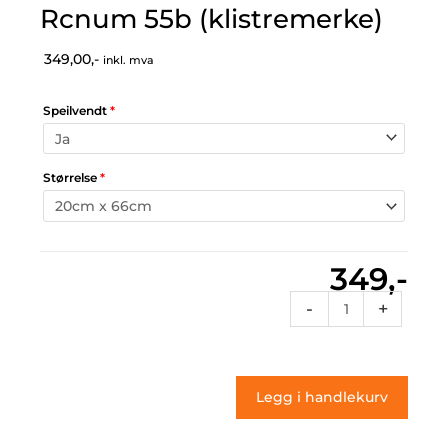
Rcnum 55b (klistremerke)
349,00,-
inkl. mva
Speilvendt
*
Størrelse
*
349,-
Rcnum
-
+
55b
(klistremerke)
antall
Legg i handlekurv