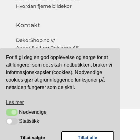
Hvordan fjerne bildekor
Kontakt
DekorShop.no v/
Agder Skilt og Reklame AS
Org. nr: 997 633 016 MVA
For å gi deg en god opplevelse og sørge for at
salg@dekorshop.no
alt fungerer som det skal i nettbutikken, bruker vi
informasjonskapsler (cookies). Nødvendige
Tlf: 959 32 123
cookies gjør at grunnleggende funksjoner på
09.00 - 16.00
nettsiden fungerer som de skal.
(mandag - fredag)
Les mer
Nødvendige
Nødvendige
Statistikk
Statistikk
TRYGG BETALING MED:
Tillat valgte
Tillat alle