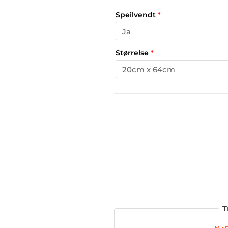
Speilvendt
*
Størrelse
*
T