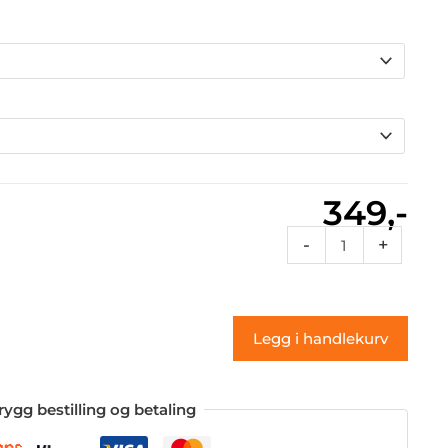
349,-
Rcnum
-
+
61b
(klistremerke)
antall
Legg i handlekurv
rygg bestilling og betaling