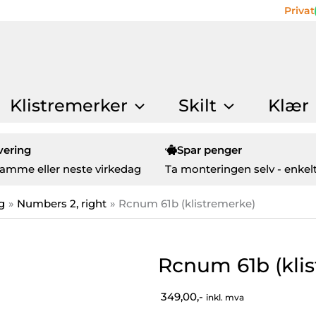
Privat
Klistremerker
Skilt
Klær
vering
Spar penger
amme eller neste virkedag
Ta monteringen selv - enkelt
g
Numbers 2, right
Rcnum 61b (klistremerke)
Rcnum 61b (kli
349,00,-
inkl. mva