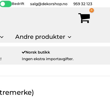
salg@dekorshop.no
959 32 123
Bedrift
Andre produkter
Norsk butikk
!
Ingen ekstra importavgifter.
stremerke)