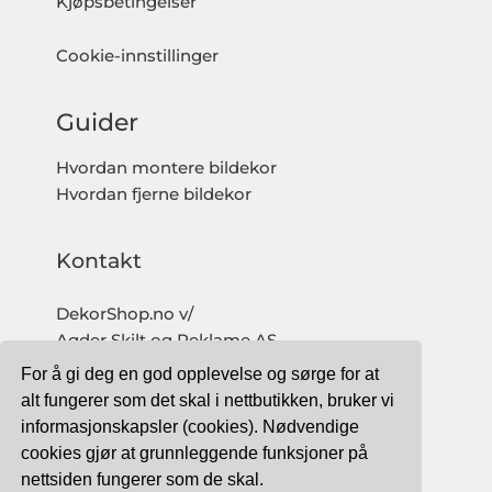
Kjøpsbetingelser
Cookie-innstillinger
Guider
Hvordan montere bildekor
Hvordan fjerne bildekor
Kontakt
DekorShop.no v/
Agder Skilt og Reklame AS
Org. nr: 997 633 016 MVA
For å gi deg en god opplevelse og sørge for at
salg@dekorshop.no
alt fungerer som det skal i nettbutikken, bruker vi
informasjonskapsler (cookies). Nødvendige
Tlf: 959 32 123
cookies gjør at grunnleggende funksjoner på
09.00 - 16.00
nettsiden fungerer som de skal.