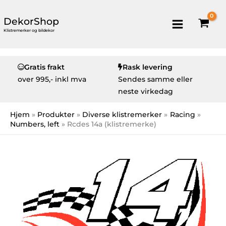
DekorShop
Klistremerker og bildekor
Gratis frakt
Rask levering
over
995,- inkl mva
Sendes samme eller
neste virkedag
Hjem
Produkter
Diverse klistremerker
Racing
Numbers, left
Rcdes 14a (klistremerke)