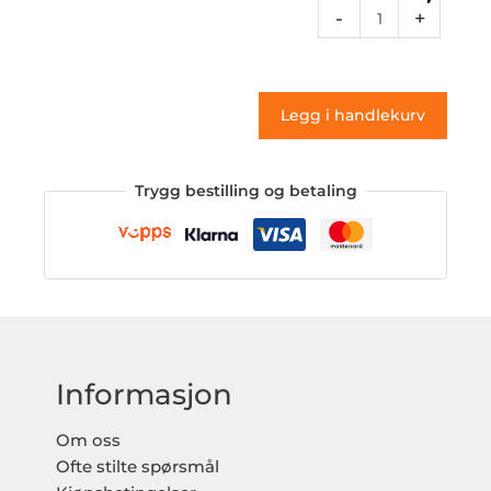
Rcdes
-
+
14a
(klistremerke)
antall
Legg i handlekurv
Trygg bestilling og betaling
Informasjon
Om oss
Ofte stilte spørsmål