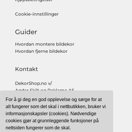
Cookie-innstillinger
Guider
Hvordan montere bildekor
Hvordan fjerne bildekor
Kontakt
DekorShop.no v/
Agder Skilt og Reklame AS
Org. nr: 997 633 016 MVA
For å gi deg en god opplevelse og sørge for at
salg@dekorshop.no
alt fungerer som det skal i nettbutikken, bruker vi
informasjonskapsler (cookies). Nødvendige
Tlf: 959 32 123
cookies gjør at grunnleggende funksjoner på
09.00 - 16.00
nettsiden fungerer som de skal.