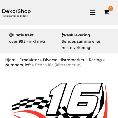
DekorShop
Klistremerker og bildekor
Gratis frakt
Rask levering
over
995,- inkl mva
Sendes samme eller
neste virkedag
Hjem
Produkter
Diverse klistremerker
Racing
Numbers, left
Rcdes 16a (klistremerke)