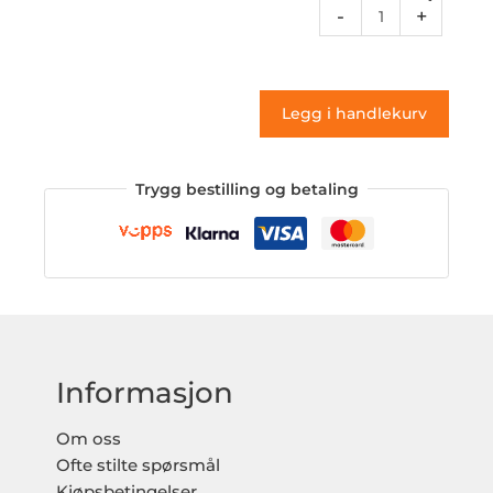
Rcdes
-
+
16a
(klistremerke)
antall
Legg i handlekurv
Trygg bestilling og betaling
Informasjon
Om oss
Ofte stilte spørsmål
Kjøpsbetingelser