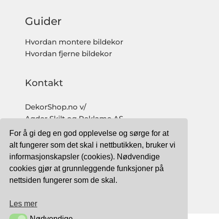
Guider
Hvordan montere bildekor
Hvordan fjerne bildekor
Kontakt
DekorShop.no v/
Agder Skilt og Reklame AS
Org. nr: 997 633 016 MVA
For å gi deg en god opplevelse og sørge for at
salg@dekorshop.no
alt fungerer som det skal i nettbutikken, bruker vi
informasjonskapsler (cookies). Nødvendige
Tlf: 959 32 123
cookies gjør at grunnleggende funksjoner på
09.00 - 16.00
nettsiden fungerer som de skal.
(mandag - fredag)
Les mer
Nødvendige