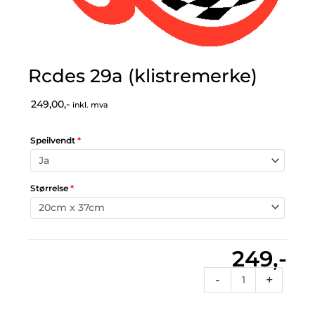
Rcdes 29a (klistremerke)
249,00,-
inkl. mva
Speilvendt
*
Størrelse
*
249,-
Rcdes
-
+
29a
(klistremerke)