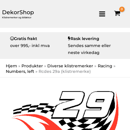
DekorShop
Klistremerker og bildekor
Gratis frakt
Rask levering
over
995,- inkl mva
Sendes samme eller
neste virkedag
Hjem
Produkter
Diverse klistremerker
Racing
Numbers, left
Rcdes 29a (klistremerke)