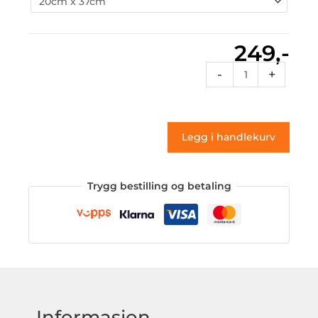
249,-
Rcdes
-
+
35a
(klistremerke)
antall
Legg i handlekurv
Trygg bestilling og betaling
Informasjon