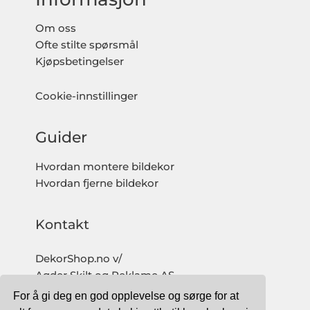
Om oss
Ofte stilte spørsmål
Kjøpsbetingelser
Cookie-innstillinger
Guider
Hvordan montere bildekor
Hvordan fjerne bildekor
Kontakt
DekorShop.no v/
Agder Skilt og Reklame AS
Org. nr: 997 633 016 MVA
For å gi deg en god opplevelse og sørge for at
salg@dekorshop.no