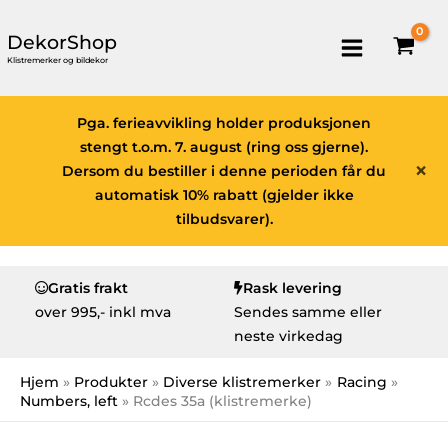
DekorShop
Klistremerker og bildekor
Pga. ferieavvikling holder produksjonen
stengt t.o.m. 7. august (ring oss gjerne).
×
Dersom du bestiller i denne perioden får du
automatisk 10% rabatt (gjelder ikke
tilbudsvarer).
Gratis frakt
Rask levering
over
995,- inkl mva
Sendes samme eller
neste virkedag
Hjem
Produkter
Diverse klistremerker
Racing
Numbers, left
Rcdes 35a (klistremerke)