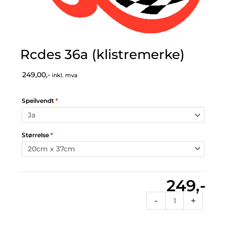
Rcdes 36a (klistremerke)
249,00,-
inkl. mva
Speilvendt
*
Størrelse
*
249,-
Rcdes
-
+
36a
(klistremerke)