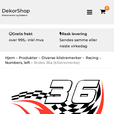
DekorShop
Klistremerker og bildekor
Gratis frakt
Rask levering
over
995,- inkl mva
Sendes samme eller
neste virkedag
Hjem
Produkter
Diverse klistremerker
Racing
Numbers, left
Rcdes 36a (klistremerke)