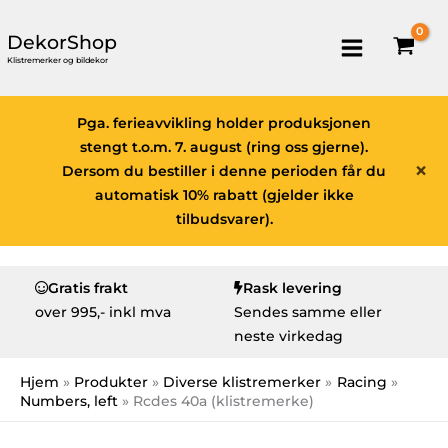
DekorShop
Klistremerker og bildekor
Pga. ferieavvikling holder produksjonen
stengt t.o.m. 7. august (ring oss gjerne).
×
Dersom du bestiller i denne perioden får du
automatisk 10% rabatt (gjelder ikke
tilbudsvarer).
Gratis frakt
Rask levering
over
995,- inkl mva
Sendes samme eller
neste virkedag
Hjem
Produkter
Diverse klistremerker
Racing
Numbers, left
Rcdes 40a (klistremerke)