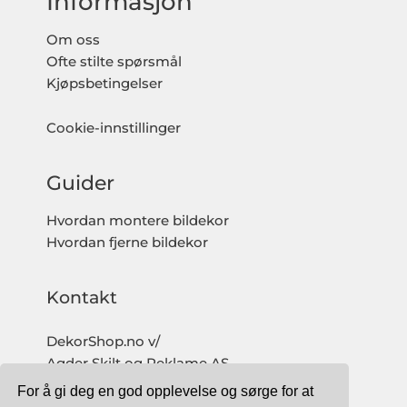
Informasjon
Om oss
Ofte stilte spørsmål
Kjøpsbetingelser
Cookie-innstillinger
Guider
Hvordan montere bildekor
Hvordan fjerne bildekor
Kontakt
DekorShop.no v/
Agder Skilt og Reklame AS
Org. nr: 997 633 016 MVA
For å gi deg en god opplevelse og sørge for at