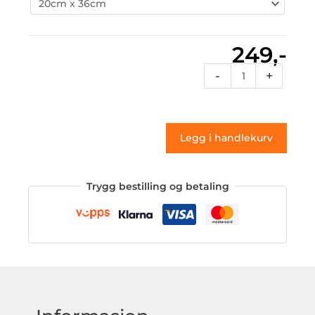
249,-
Rcdes
-
+
40a
(klistremerke)
antall
Legg i handlekurv
Trygg bestilling og betaling