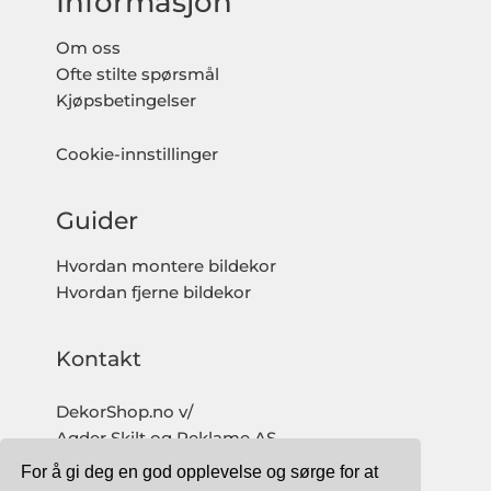
Informasjon
Om oss
Ofte stilte spørsmål
Kjøpsbetingelser
Cookie-innstillinger
Guider
Hvordan montere bildekor
Hvordan fjerne bildekor
Kontakt
DekorShop.no v/
Agder Skilt og Reklame AS
Org. nr: 997 633 016 MVA
For å gi deg en god opplevelse og sørge for at