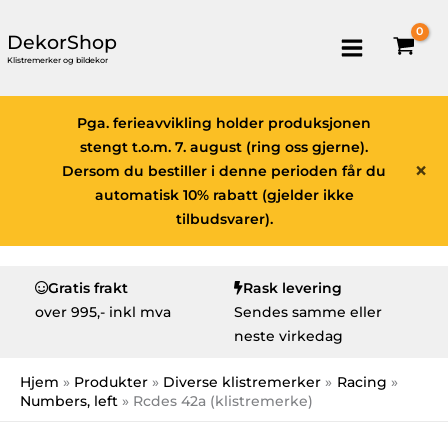
DekorShop
Klistremerker og bildekor
Pga. ferieavvikling holder produksjonen
stengt t.o.m. 7. august (ring oss gjerne).
×
Dersom du bestiller i denne perioden får du
automatisk 10% rabatt (gjelder ikke
tilbudsvarer).
Gratis frakt
Rask levering
over
995,- inkl mva
Sendes samme eller
neste virkedag
Hjem
Produkter
Diverse klistremerker
Racing
Numbers, left
Rcdes 42a (klistremerke)