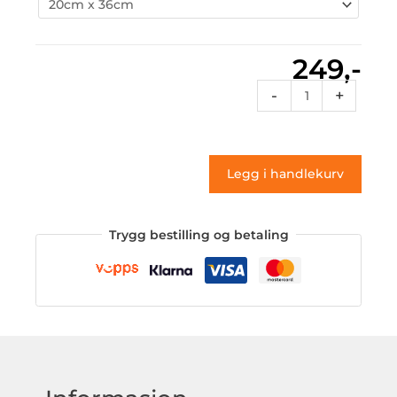
249,-
Rcdes
-
+
42a
(klistremerke)
antall
Legg i handlekurv
Trygg bestilling og betaling