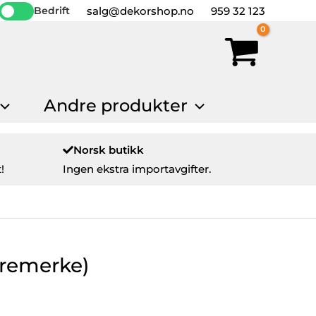
salg@dekorshop.no
959 32 123
Bedrift
Andre produkter
Norsk butikk
!
Ingen ekstra importavgifter.
tremerke)