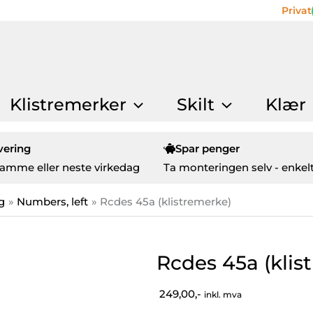
Privat
Klistremerker
Skilt
Klær
vering
Spar penger
amme eller neste virkedag
Ta monteringen selv - enkelt
g
Numbers, left
Rcdes 45a (klistremerke)
Rcdes 45a (klis
249,00,-
inkl. mva