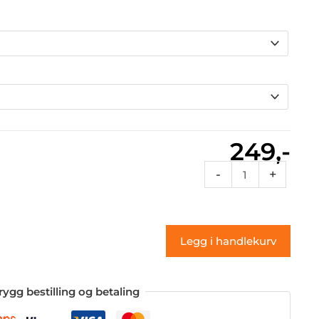
249,-
Rcdes
-
+
45a
(klistremerke)
antall
Legg i handlekurv
rygg bestilling og betaling