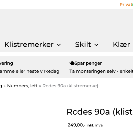
Privat
Klistremerker
Skilt
Klær
vering
Spar penger
amme eller neste virkedag
Ta monteringen selv - enkelt
g
Numbers, left
Rcdes 90a (klistremerke)
Rcdes 90a (klis
249,00,-
inkl. mva