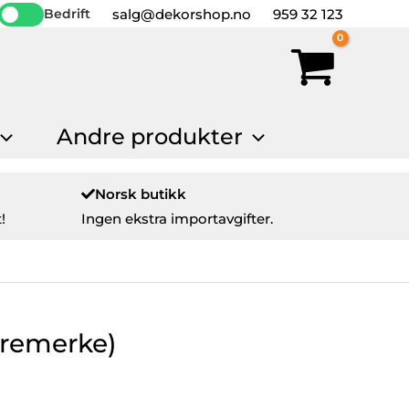
salg@dekorshop.no
959 32 123
Bedrift
Andre produkter
Norsk butikk
!
Ingen ekstra importavgifter.
tremerke)