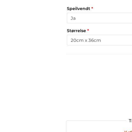
Speilvendt
*
Størrelse
*
T