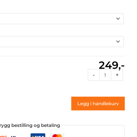
249,-
Rcdes
-
+
90a
(klistremerke)
antall
Legg i handlekurv
rygg bestilling og betaling