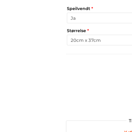
Speilvendt
*
Størrelse
*
T