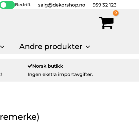
salg@dekorshop.no
959 32 123
Bedrift
Andre produkter
Norsk butikk
!
Ingen ekstra importavgifter.
tremerke)