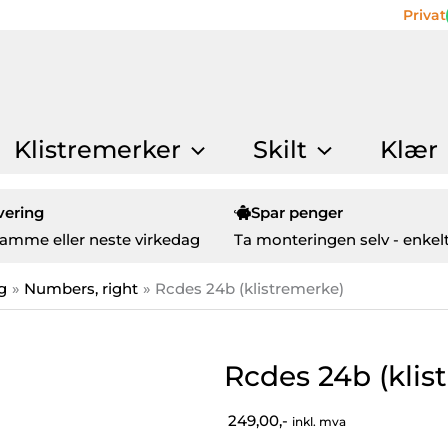
Privat
Klistremerker
Skilt
Klær
vering
Spar penger
amme eller neste virkedag
Ta monteringen selv - enkelt
g
Numbers, right
Rcdes 24b (klistremerke)
Rcdes 24b (klis
249,00,-
inkl. mva