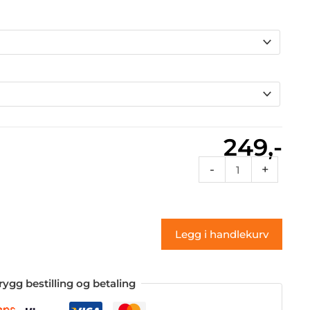
249,-
Rcdes
-
+
24b
(klistremerke)
antall
Legg i handlekurv
rygg bestilling og betaling