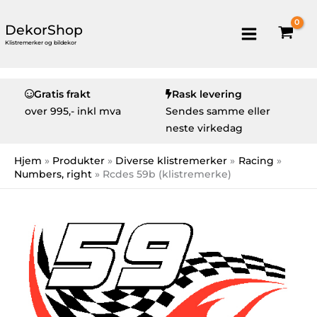
DekorShop
Klistremerker og bildekor
Gratis frakt
Rask levering
over
995,- inkl mva
Sendes samme eller
neste virkedag
Hjem
Produkter
Diverse klistremerker
Racing
Numbers, right
Rcdes 59b (klistremerke)