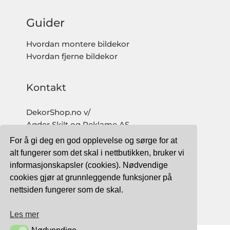
Guider
Hvordan montere bildekor
Hvordan fjerne bildekor
Kontakt
DekorShop.no v/
Agder Skilt og Reklame AS
Org. nr: 997 633 016 MVA
For å gi deg en god opplevelse og sørge for at
salg@dekorshop.no
alt fungerer som det skal i nettbutikken, bruker vi
informasjonskapsler (cookies). Nødvendige
Tlf: 959 32 123
cookies gjør at grunnleggende funksjoner på
09.00 - 16.00
nettsiden fungerer som de skal.
(mandag - fredag)
Les mer