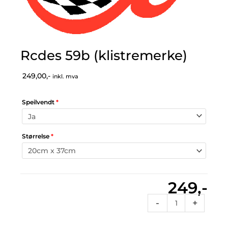
Rcdes 59b (klistremerke)
249,00,-
inkl. mva
Speilvendt
*
Størrelse
*
249,-
Rcdes
-
+
59b
(klistremerke)