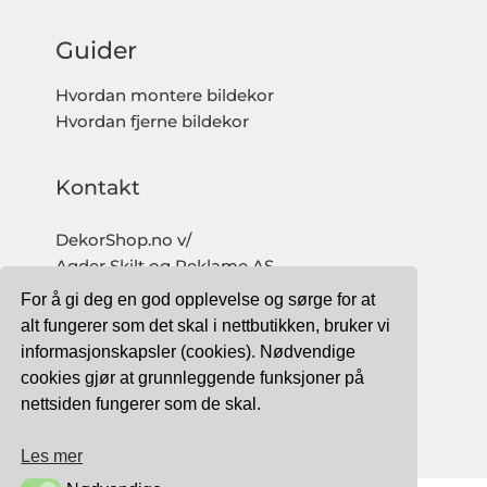
Guider
Hvordan montere bildekor
Hvordan fjerne bildekor
Kontakt
DekorShop.no v/
Agder Skilt og Reklame AS
Org. nr: 997 633 016 MVA
For å gi deg en god opplevelse og sørge for at
salg@dekorshop.no
alt fungerer som det skal i nettbutikken, bruker vi
informasjonskapsler (cookies). Nødvendige
Tlf: 959 32 123
cookies gjør at grunnleggende funksjoner på
09.00 - 16.00
nettsiden fungerer som de skal.
(mandag - fredag)
Les mer