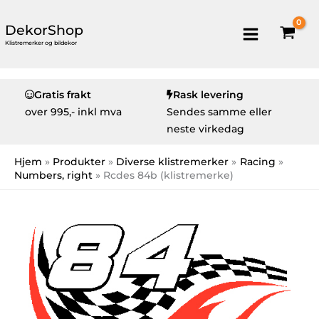
DekorShop
Klistremerker og bildekor
Gratis frakt
Rask levering
over
995,- inkl mva
Sendes samme eller
neste virkedag
Hjem
Produkter
Diverse klistremerker
Racing
Numbers, right
Rcdes 84b (klistremerke)