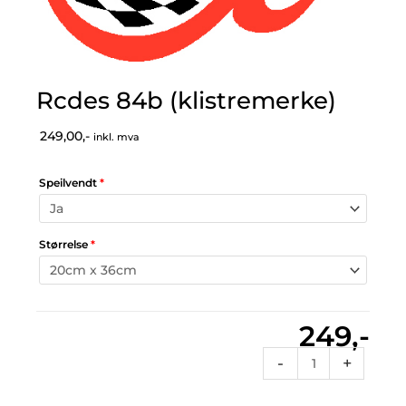
Rcdes 84b (klistremerke)
249,00,-
inkl. mva
Speilvendt
*
Størrelse
*
249,-
Rcdes
-
+
84b
(klistremerke)