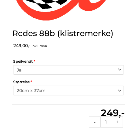
Rcdes 88b (klistremerke)
249,00,-
inkl. mva
Speilvendt
*
Størrelse
*
249,-
Rcdes
-
+
88b
(klistremerke)