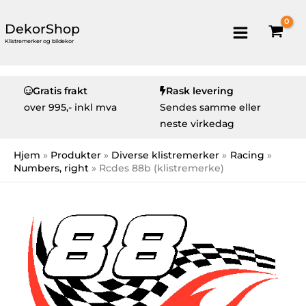
DekorShop
Klistremerker og bildekor
Gratis frakt
Rask levering
over
995,- inkl mva
Sendes samme eller
neste virkedag
Hjem
Produkter
Diverse klistremerker
Racing
Numbers, right
Rcdes 88b (klistremerke)