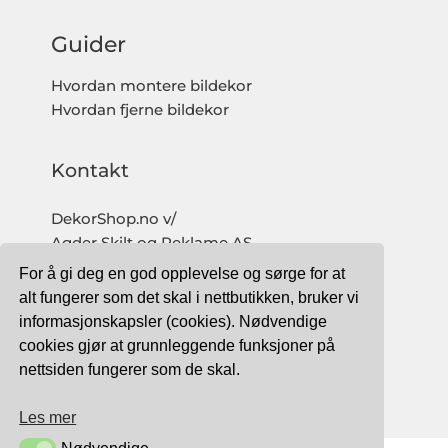
Guider
Hvordan montere bildekor
Hvordan fjerne bildekor
Kontakt
DekorShop.no v/
Agder Skilt og Reklame AS
Org. nr: 997 633 016 MVA
For å gi deg en god opplevelse og sørge for at
salg@dekorshop.no
alt fungerer som det skal i nettbutikken, bruker vi
informasjonskapsler (cookies). Nødvendige
Tlf: 959 32 123
cookies gjør at grunnleggende funksjoner på
09.00 - 16.00
nettsiden fungerer som de skal.
(mandag - fredag)
Les mer