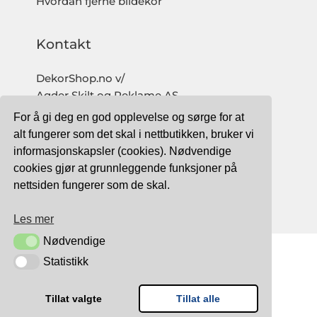
Hvordan fjerne bildekor
Kontakt
DekorShop.no v/
Agder Skilt og Reklame AS
Org. nr: 997 633 016 MVA
For å gi deg en god opplevelse og sørge for at
salg@dekorshop.no
alt fungerer som det skal i nettbutikken, bruker vi
informasjonskapsler (cookies). Nødvendige
Tlf: 959 32 123
cookies gjør at grunnleggende funksjoner på
09.00 - 16.00
nettsiden fungerer som de skal.
(mandag - fredag)
Les mer
Nødvendige
Nødvendige
Statistikk
Statistikk
TRYGG BETALING MED:
Tillat valgte
Tillat alle