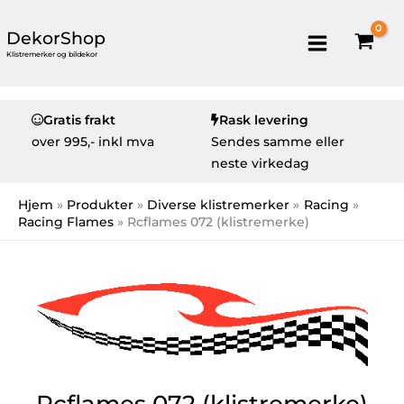
DekorShop
Klistremerker og bildekor
Gratis frakt
Rask levering
over
995,- inkl mva
Sendes samme eller
neste virkedag
Hjem
Produkter
Diverse klistremerker
Racing
Racing Flames
Rcflames 072 (klistremerke)
Rcflames 072 (klistremerke)