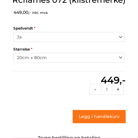
449,00,-
inkl. mva
Speilvendt
*
Størrelse
*
449,-
Rcflames
-
+
072
(klistremerke)
antall
Legg i handlekurv
Trygg bestilling og betaling