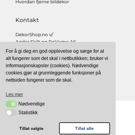
Hvordan fjerne bildekor
Kontakt
DekorShop.no v/
Agder Skilt og Reklame AS
Org. nr: 997 633 016 MVA
For å gi deg en god opplevelse og sørge for at
salg@dekorshop.no
alt fungerer som det skal i nettbutikken, bruker vi
informasjonskapsler (cookies). Nødvendige
Tlf: 959 32 123
cookies gjør at grunnleggende funksjoner på
09.00 - 16.00
nettsiden fungerer som de skal.
(mandag - fredag)
Les mer
Nødvendige
Nødvendige
Statistikk
Statistikk
TRYGG BETALING MED:
Tillat valgte
Tillat alle