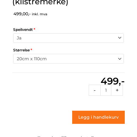
(klistremerke)
499,00,-
inkl. mva
Speilvendt
*
Størrelse
*
499,-
Rcflames
-
+
087
(klistremerke)
antall
Legg i handlekurv