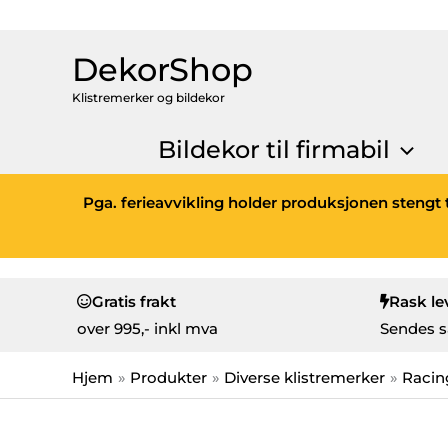
DekorShop
Klistremerker og bildekor
Bildekor til firmabil
Pga. ferieavvikling holder produksjonen stengt t
Gratis frakt
Rask le
over
995,- inkl mva
Sendes s
Hjem
Produkter
Diverse klistremerker
Racin