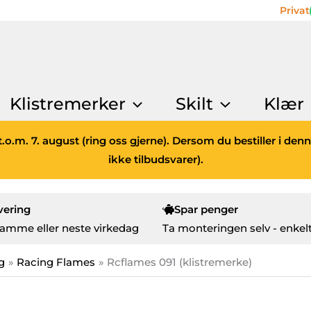
Privat
Klistremerker
Skilt
Klær
.o.m. 7. august (ring oss gjerne). Dersom du bestiller i den
ikke tilbudsvarer).
vering
Spar penger
amme eller neste virkedag
Ta monteringen selv - enkelt
g
Racing Flames
Rcflames 091 (klistremerke)