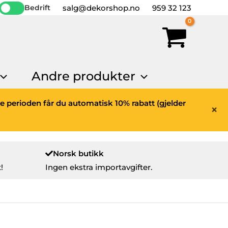
salg@dekorshop.no
959 32 123
Bedrift
Andre produkter
ne perioden får du automatisk 10% rabatt (gjelder
×
Norsk butikk
!
Ingen ekstra importavgifter.