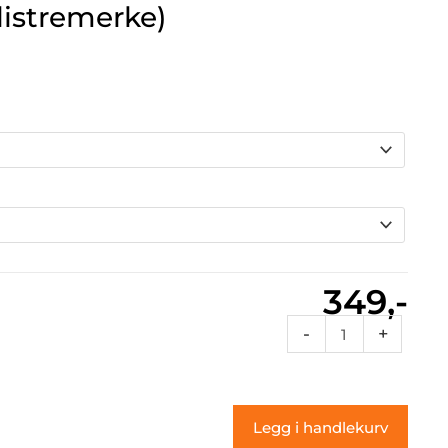
listremerke)
349,-
Rcflames
-
+
091
(klistremerke)
antall
Legg i handlekurv