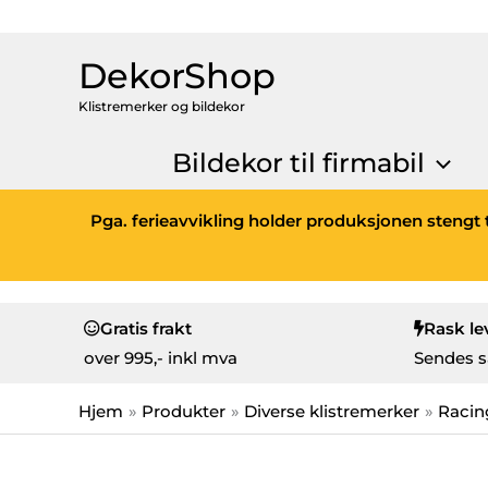
DekorShop
Klistremerker og bildekor
Bildekor til firmabil
Pga. ferieavvikling holder produksjonen stengt t
Gratis frakt
Rask le
over
995,- inkl mva
Sendes s
Hjem
Produkter
Diverse klistremerker
Racin