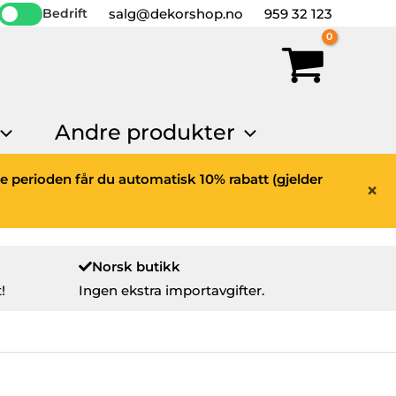
salg@dekorshop.no
959 32 123
Bedrift
Andre produkter
ne perioden får du automatisk 10% rabatt (gjelder
×
Norsk butikk
!
Ingen ekstra importavgifter.