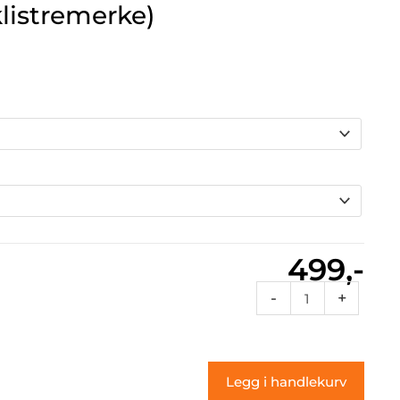
listremerke)
499,-
Rcflames
-
+
096
(klistremerke)
antall
Legg i handlekurv