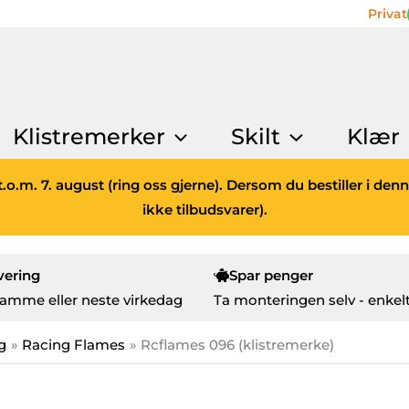
Privat
Klistremerker
Skilt
Klær
.o.m. 7. august (ring oss gjerne). Dersom du bestiller i den
ikke tilbudsvarer).
vering
Spar penger
amme eller neste virkedag
Ta monteringen selv - enkelt
g
Racing Flames
Rcflames 096 (klistremerke)