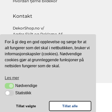
Hvordan fjerne bildekor
Kontakt
DekorShop.no v/
Agder Skilt og Reklame AS
Org. nr: 997 633 016 MVA
For å gi deg en god opplevelse og sørge for at
salg@dekorshop.no
alt fungerer som det skal i nettbutikken, bruker vi
informasjonskapsler (cookies). Nødvendige
Tlf: 959 32 123
cookies gjør at grunnleggende funksjoner på
09.00 - 16.00
nettsiden fungerer som de skal.
(mandag - fredag)
Les mer
Nødvendige
Nødvendige
Statistikk
Statistikk
TRYGG BETALING MED:
Tillat valgte
Tillat alle