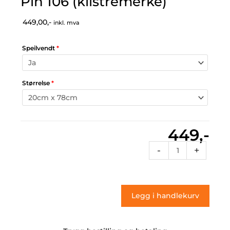
Pin 106 (klistremerke)
449,00,-
inkl. mva
Speilvendt
*
Størrelse
*
449,-
Pin
-
+
106
(klistremerke)
antall
Legg i handlekurv