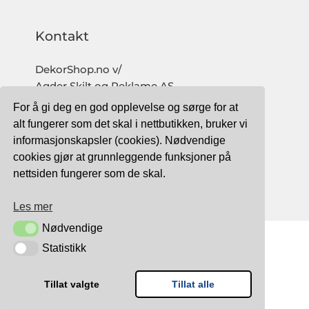
Kontakt
DekorShop.no v/
Agder Skilt og Reklame AS
Org. nr: 997 633 016 MVA
For å gi deg en god opplevelse og sørge for at
salg@dekorshop.no
alt fungerer som det skal i nettbutikken, bruker vi
informasjonskapsler (cookies). Nødvendige
Tlf: 959 32 123
cookies gjør at grunnleggende funksjoner på
09.00 - 16.00
nettsiden fungerer som de skal.
(mandag - fredag)
Les mer
Nødvendige
Nødvendige
Statistikk
Statistikk
TRYGG BETALING MED:
Tillat valgte
Tillat alle