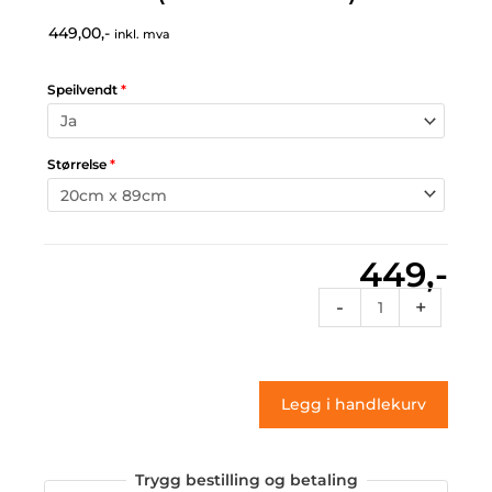
449,00,-
inkl. mva
Speilvendt
*
Størrelse
*
449,-
Pin
-
+
148
(klistremerke)
antall
Legg i handlekurv
Trygg bestilling og betaling