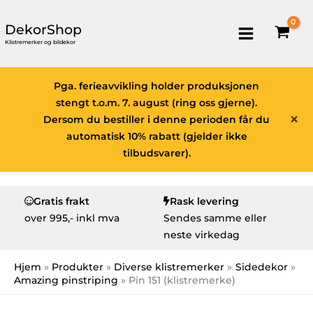
DekorShop
Klistremerker og bildekor
Pga. ferieavvikling holder produksjonen
stengt t.o.m. 7. august (ring oss gjerne).
×
Dersom du bestiller i denne perioden får du
automatisk 10% rabatt (gjelder ikke
tilbudsvarer).
Gratis frakt
Rask levering
over
995,- inkl mva
Sendes samme eller
neste virkedag
Hjem
Produkter
Diverse klistremerker
Sidedekor
Amazing pinstriping
Pin 151 (klistremerke)