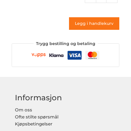
151
(klistremerke)
antall
Legg i handlekurv
Trygg bestilling og betaling
Informasjon
Om oss
Ofte stilte spørsmål
Kjøpsbetingelser