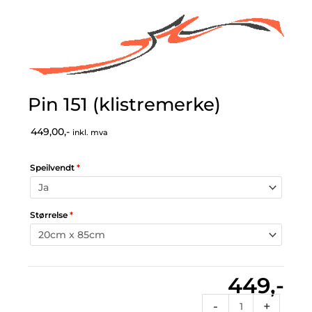
Pin 151 (klistremerke)
449,00,-
inkl. mva
Speilvendt
*
Størrelse
*
449,-
Pin
-
+