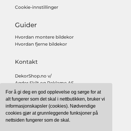
Cookie-innstillinger
Guider
Hvordan montere bildekor
Hvordan fjerne bildekor
Kontakt
DekorShop.no v/
Agder Skilt og Reklame AS
Org. nr: 997 633 016 MVA
For å gi deg en god opplevelse og sørge for at
salg@dekorshop.no
alt fungerer som det skal i nettbutikken, bruker vi
informasjonskapsler (cookies). Nødvendige
Tlf: 959 32 123
cookies gjør at grunnleggende funksjoner på
09.00 - 16.00
nettsiden fungerer som de skal.
(mandag - fredag)