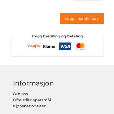
161
(klistremerke)
antall
Legg i handlekurv
Trygg bestilling og betaling
Informasjon
Om oss
Ofte stilte spørsmål
Kjøpsbetingelser