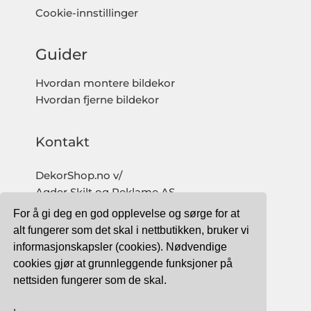
Cookie-innstillinger
Guider
Hvordan montere bildekor
Hvordan fjerne bildekor
Kontakt
DekorShop.no v/
Agder Skilt og Reklame AS
Org. nr: 997 633 016 MVA
For å gi deg en god opplevelse og sørge for at
salg@dekorshop.no
alt fungerer som det skal i nettbutikken, bruker vi
informasjonskapsler (cookies). Nødvendige
Tlf: 959 32 123
cookies gjør at grunnleggende funksjoner på
09.00 - 16.00
nettsiden fungerer som de skal.
(mandag - fredag)