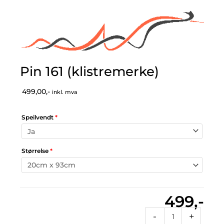
Pin 161 (klistremerke)
499,00,-
inkl. mva
Speilvendt
*
Størrelse
*
499,-
Pin
-
+