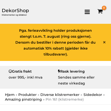
DekorShop
Klistremerker og bildekor
Pga. ferieavvikling holder produksjonen
stengt t.o.m. 7. august (ring oss gjerne).
×
Dersom du bestiller i denne perioden får du
automatisk 10% rabatt (gjelder ikke
tilbudsvarer).
Gratis frakt
Rask levering
over
995,- inkl mva
Sendes samme eller
neste virkedag
Hjem
Produkter
Diverse klistremerker
Sidedekor
Amazing pinstriping
Pin 161 (klistremerke)