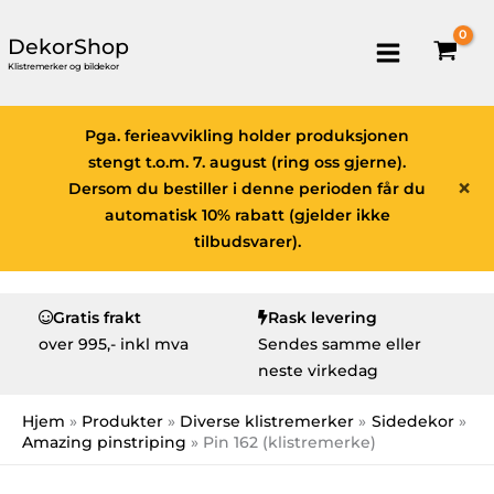
DekorShop
Klistremerker og bildekor
Pga. ferieavvikling holder produksjonen
stengt t.o.m. 7. august (ring oss gjerne).
×
Dersom du bestiller i denne perioden får du
automatisk 10% rabatt (gjelder ikke
tilbudsvarer).
Gratis frakt
Rask levering
over
995,- inkl mva
Sendes samme eller
neste virkedag
Hjem
Produkter
Diverse klistremerker
Sidedekor
Amazing pinstriping
Pin 162 (klistremerke)