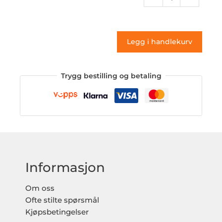
162
(klistremerke)
antall
Legg i handlekurv
Trygg bestilling og betaling
Informasjon
Om oss
Ofte stilte spørsmål
Kjøpsbetingelser