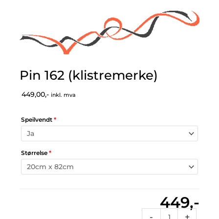
Pin 162 (klistremerke)
449,00,-
inkl. mva
Speilvendt
*
Størrelse
*
449,-
Pin
-
+