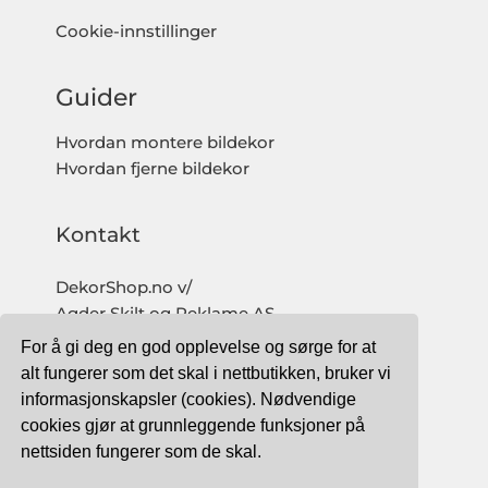
Cookie-innstillinger
Guider
Hvordan montere bildekor
Hvordan fjerne bildekor
Kontakt
DekorShop.no v/
Agder Skilt og Reklame AS
Org. nr: 997 633 016 MVA
For å gi deg en god opplevelse og sørge for at
salg@dekorshop.no
alt fungerer som det skal i nettbutikken, bruker vi
informasjonskapsler (cookies). Nødvendige
Tlf: 959 32 123
cookies gjør at grunnleggende funksjoner på
09.00 - 16.00
nettsiden fungerer som de skal.
(mandag - fredag)