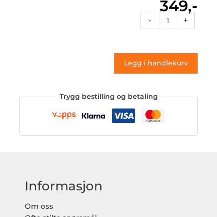
349,-
32152829
-
+
(klistremerke)
antall
Legg i handlekurv
Trygg bestilling og betaling
Informasjon
Om oss