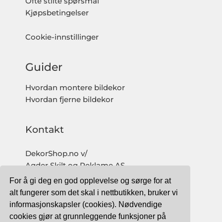
Ofte stilte spørsmål
Kjøpsbetingelser
Cookie-innstillinger
Guider
Hvordan montere bildekor
Hvordan fjerne bildekor
Kontakt
DekorShop.no v/
Agder Skilt og Reklame AS
Org. nr: 997 633 016 MVA
For å gi deg en god opplevelse og sørge for at
salg@dekorshop.no
alt fungerer som det skal i nettbutikken, bruker vi
informasjonskapsler (cookies). Nødvendige
Tlf: 959 32 123
cookies gjør at grunnleggende funksjoner på