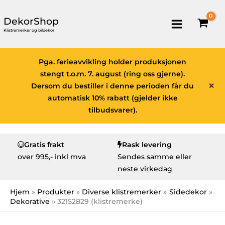
DekorShop
Klistremerker og bildekor
Pga. ferieavvikling holder produksjonen
stengt t.o.m. 7. august (ring oss gjerne).
×
Dersom du bestiller i denne perioden får du
automatisk 10% rabatt (gjelder ikke
tilbudsvarer).
Gratis frakt
Rask levering
over
995,- inkl mva
Sendes samme eller
neste virkedag
Hjem
Produkter
Diverse klistremerker
Sidedekor
Dekorative
32152829 (klistremerke)