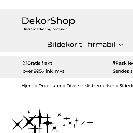
DekorShop
Klistremerker og bildekor
Bildekor til firmabil
Gratis frakt
Rask le
over
995,- inkl mva
Sendes s
Hjem
Produkter
Diverse klistremerker
Sided