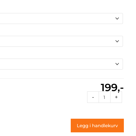
199,-
32153948
-
+
(klistremerke)
antall
Legg i handlekurv