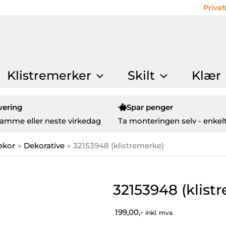
Privat
Klistremerker
Skilt
Klær
vering
Spar penger
amme eller neste virkedag
Ta monteringen selv - enkelt
ekor
Dekorative
32153948 (klistremerke)
32153948 (klist
199,00,-
inkl. mva