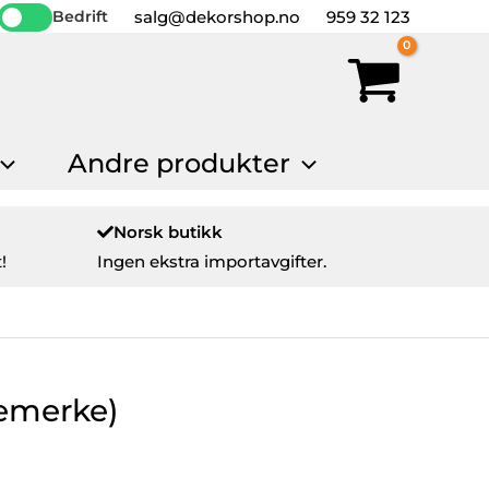
salg@dekorshop.no
959 32 123
Bedrift
Andre produkter
Norsk butikk
!
Ingen ekstra importavgifter.
remerke)