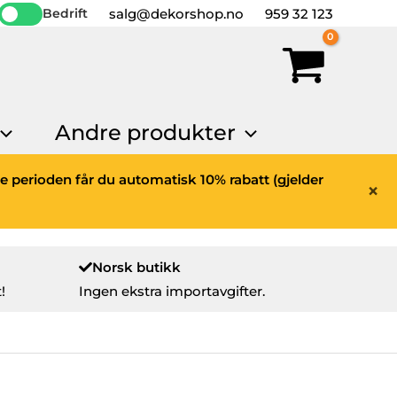
salg@dekorshop.no
959 32 123
Bedrift
Andre produkter
ne perioden får du automatisk 10% rabatt (gjelder
×
Norsk butikk
!
Ingen ekstra importavgifter.