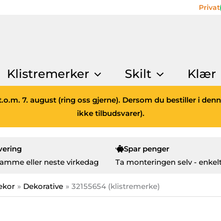
Privat
Klistremerker
Skilt
Klær
.o.m. 7. august (ring oss gjerne). Dersom du bestiller i den
ikke tilbudsvarer).
vering
Spar penger
amme eller neste virkedag
Ta monteringen selv - enkelt
ekor
Dekorative
32155654 (klistremerke)