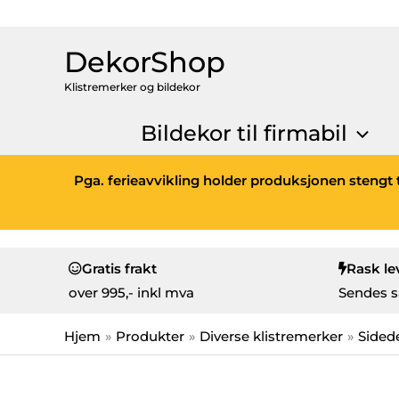
DekorShop
Klistremerker og bildekor
Bildekor til firmabil
Pga. ferieavvikling holder produksjonen stengt t
Gratis frakt
Rask le
over
995,- inkl mva
Sendes s
Hjem
Produkter
Diverse klistremerker
Sided