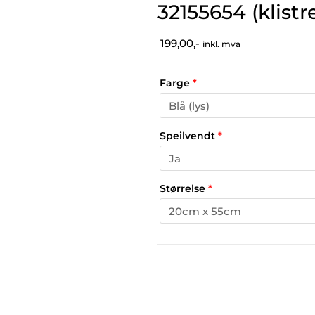
32155654 (klist
199,00,-
inkl. mva
Farge
*
Speilvendt
*
Størrelse
*