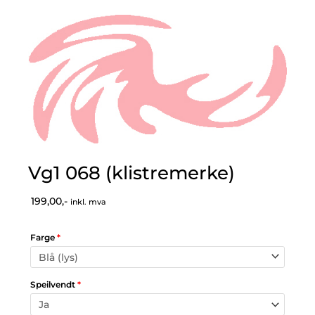
Vg1 068 (klistremerke)
199,00,-
inkl. mva
Farge
*
Speilvendt
*