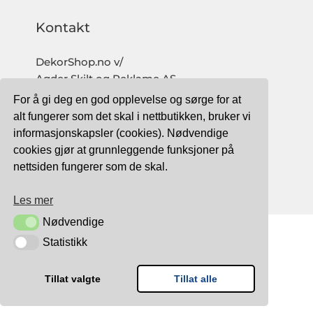
Kontakt
DekorShop.no v/
Agder Skilt og Reklame AS
Org. nr: 997 633 016 MVA
For å gi deg en god opplevelse og sørge for at
salg@dekorshop.no
alt fungerer som det skal i nettbutikken, bruker vi
informasjonskapsler (cookies). Nødvendige
Tlf: 959 32 123
cookies gjør at grunnleggende funksjoner på
09.00 - 16.00
nettsiden fungerer som de skal.
(mandag - fredag)
Les mer
Nødvendige
Nødvendige
Statistikk
Statistikk
TRYGG BETALING MED:
Tillat valgte
Tillat alle