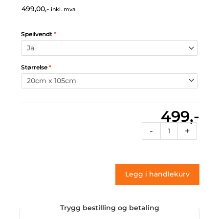
499,00,-
inkl. mva
Speilvendt
*
Størrelse
*
499,-
Vg1
-
+
207
(klistremerke)
antall
Legg i handlekurv
Trygg bestilling og betaling