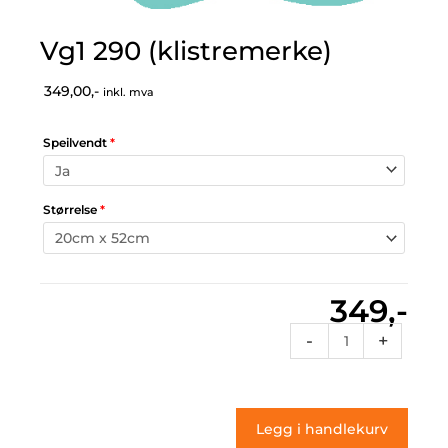
Vg1 290 (klistremerke)
349,00,-
inkl. mva
Speilvendt
*
Størrelse
*
349,-
Vg1
-
+
290
(klistremerke)
antall
Legg i handlekurv