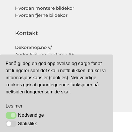
Hvordan montere bildekor
Hvordan fjerne bildekor
Kontakt
DekorShop.no v/
Agder Skilt og Reklame AS
Org. nr: 997 633 016 MVA
For å gi deg en god opplevelse og sørge for at
salg@dekorshop.no
alt fungerer som det skal i nettbutikken, bruker vi
informasjonskapsler (cookies). Nødvendige
Tlf: 959 32 123
cookies gjør at grunnleggende funksjoner på
09.00 - 16.00
nettsiden fungerer som de skal.
(mandag - fredag)
Les mer
Nødvendige
Nødvendige
Statistikk
Statistikk
TRYGG BETALING MED: