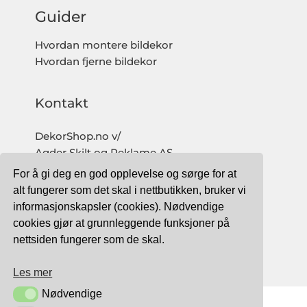
Guider
Hvordan montere bildekor
Hvordan fjerne bildekor
Kontakt
DekorShop.no v/
Agder Skilt og Reklame AS
Org. nr: 997 633 016 MVA
For å gi deg en god opplevelse og sørge for at
salg@dekorshop.no
alt fungerer som det skal i nettbutikken, bruker vi
informasjonskapsler (cookies). Nødvendige
Tlf: 959 32 123
cookies gjør at grunnleggende funksjoner på
09.00 - 16.00
nettsiden fungerer som de skal.
(mandag - fredag)
Les mer
Nødvendige
Nødvendige