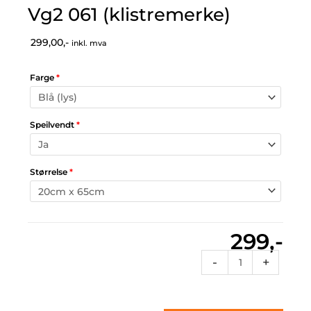
Vg2 061 (klistremerke)
299,00,-
inkl. mva
Farge
*
Speilvendt
*
Størrelse
*
299,-
Vg2
-
+
061
(klistremerke)
antall