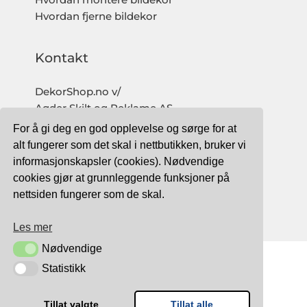
Hvordan montere bildekor
Hvordan fjerne bildekor
Kontakt
DekorShop.no v/
Agder Skilt og Reklame AS
Org. nr: 997 633 016 MVA
For å gi deg en god opplevelse og sørge for at
salg@dekorshop.no
alt fungerer som det skal i nettbutikken, bruker vi
informasjonskapsler (cookies). Nødvendige
Tlf: 959 32 123
cookies gjør at grunnleggende funksjoner på
09.00 - 16.00
nettsiden fungerer som de skal.
(mandag - fredag)
Les mer
Nødvendige
Nødvendige
Statistikk
Statistikk
TRYGG BETALING MED:
Tillat valgte
Tillat alle