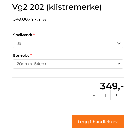
Vg2 202 (klistremerke)
349,00,-
inkl. mva
Speilvendt
*
Størrelse
*
349,-
Vg2
-
+
202
(klistremerke)
antall
Legg i handlekurv