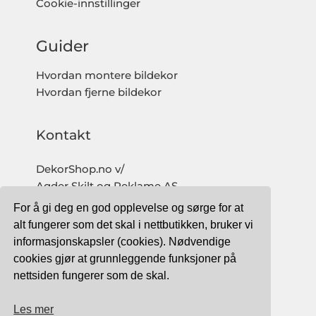
Cookie-innstillinger
Guider
Hvordan montere bildekor
Hvordan fjerne bildekor
Kontakt
DekorShop.no v/
Agder Skilt og Reklame AS
Org. nr: 997 633 016 MVA
For å gi deg en god opplevelse og sørge for at
salg@dekorshop.no
alt fungerer som det skal i nettbutikken, bruker vi
informasjonskapsler (cookies). Nødvendige
Tlf: 959 32 123
cookies gjør at grunnleggende funksjoner på
09.00 - 16.00
nettsiden fungerer som de skal.
(mandag - fredag)
Les mer