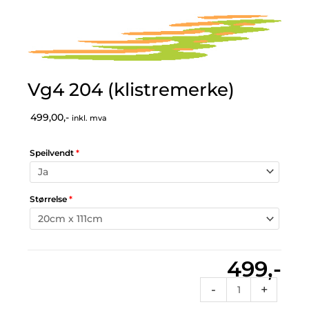
Vg4 204 (klistremerke)
499,00,-
inkl. mva
Speilvendt
*
Størrelse
*
499,-
Vg4
-
+
204