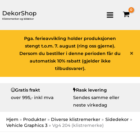
DekorShop
Klistremerker og bildekor
Pga. ferieavvikling holder produksjonen
stengt t.o.m. 7. august (ring oss gjerne).
×
Dersom du bestiller i denne perioden får du
automatisk 10% rabatt (gjelder ikke
tilbudsvarer).
Gratis frakt
Rask levering
over
995,- inkl mva
Sendes samme eller
neste virkedag
Hjem
Produkter
Diverse klistremerker
Sidedekor
Vehicle Graphics 3
Vg4 204 (klistremerke)