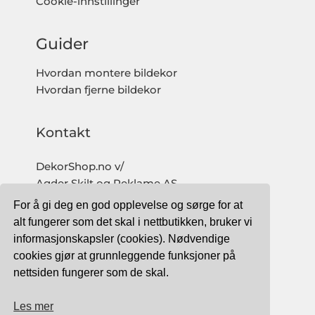
Cookie-innstillinger
Guider
Hvordan montere bildekor
Hvordan fjerne bildekor
Kontakt
DekorShop.no v/
Agder Skilt og Reklame AS
Org. nr: 997 633 016 MVA
For å gi deg en god opplevelse og sørge for at
salg@dekorshop.no
alt fungerer som det skal i nettbutikken, bruker vi
informasjonskapsler (cookies). Nødvendige
Tlf: 959 32 123
cookies gjør at grunnleggende funksjoner på
09.00 - 16.00
nettsiden fungerer som de skal.
(mandag - fredag)
Les mer