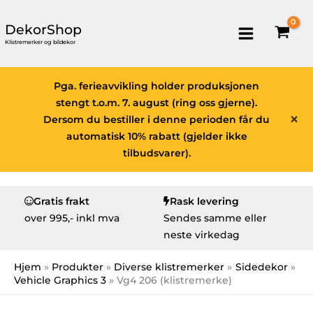
DekorShop
Klistremerker og bildekor
Pga. ferieavvikling holder produksjonen
stengt t.o.m. 7. august (ring oss gjerne).
×
Dersom du bestiller i denne perioden får du
automatisk 10% rabatt (gjelder ikke
tilbudsvarer).
Gratis frakt
Rask levering
over
995,- inkl mva
Sendes samme eller
neste virkedag
Hjem
Produkter
Diverse klistremerker
Sidedekor
Vehicle Graphics 3
Vg4 206 (klistremerke)