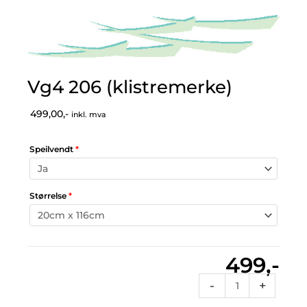
Vg4 206 (klistremerke)
499,00,-
inkl. mva
Speilvendt
*
Størrelse
*
499,-
Vg4
-
+
206