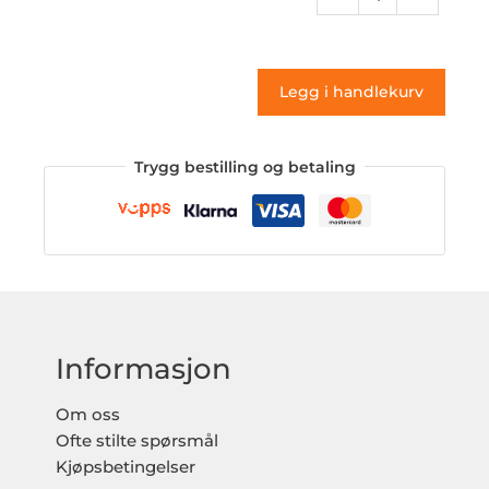
217
(klistremerke)
antall
Legg i handlekurv
Trygg bestilling og betaling
Informasjon
Om oss
Ofte stilte spørsmål
Kjøpsbetingelser