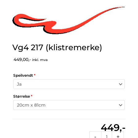
Vg4 217 (klistremerke)
449,00,-
inkl. mva
Speilvendt
*
Størrelse
*
449,-
Vg4
-
+