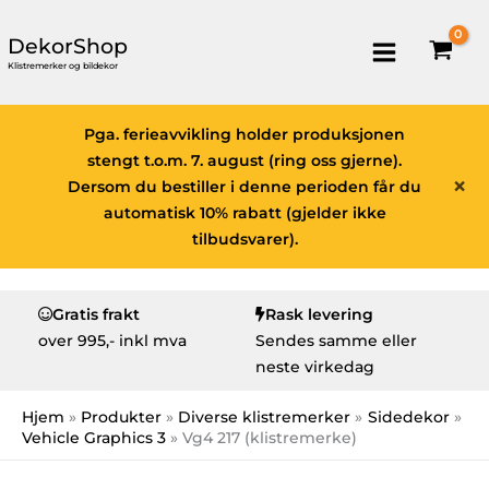
DekorShop
Klistremerker og bildekor
Pga. ferieavvikling holder produksjonen
stengt t.o.m. 7. august (ring oss gjerne).
×
Dersom du bestiller i denne perioden får du
automatisk 10% rabatt (gjelder ikke
tilbudsvarer).
Gratis frakt
Rask levering
over
995,- inkl mva
Sendes samme eller
neste virkedag
Hjem
Produkter
Diverse klistremerker
Sidedekor
Vehicle Graphics 3
Vg4 217 (klistremerke)