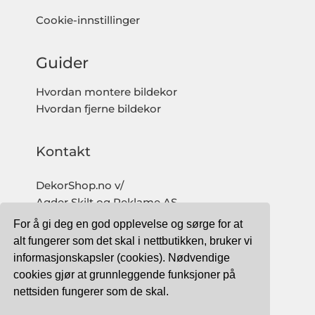
Cookie-innstillinger
Guider
Hvordan montere bildekor
Hvordan fjerne bildekor
Kontakt
DekorShop.no v/
Agder Skilt og Reklame AS
Org. nr: 997 633 016 MVA
For å gi deg en god opplevelse og sørge for at
salg@dekorshop.no
alt fungerer som det skal i nettbutikken, bruker vi
informasjonskapsler (cookies). Nødvendige
Tlf: 959 32 123
cookies gjør at grunnleggende funksjoner på
09.00 - 16.00
nettsiden fungerer som de skal.
(mandag - fredag)