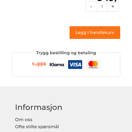
Vg4
-
+
224
(klistremerke)
antall
Legg i handlekurv
Trygg bestilling og betaling
Informasjon
Om oss
Ofte stilte spørsmål