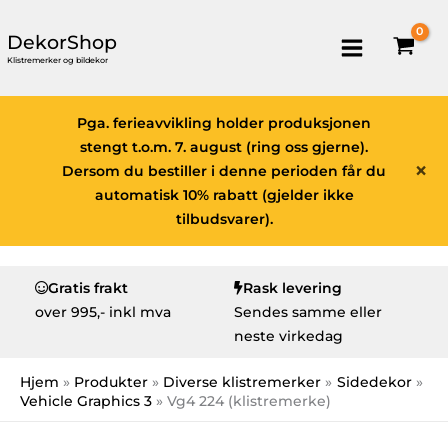
DekorShop
Klistremerker og bildekor
Pga. ferieavvikling holder produksjonen
stengt t.o.m. 7. august (ring oss gjerne).
×
Dersom du bestiller i denne perioden får du
automatisk 10% rabatt (gjelder ikke
tilbudsvarer).
Gratis frakt
Rask levering
over
995,- inkl mva
Sendes samme eller
neste virkedag
Hjem
Produkter
Diverse klistremerker
Sidedekor
Vehicle Graphics 3
Vg4 224 (klistremerke)