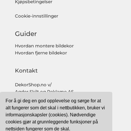
Kjøpsbetingelser
Cookie-innstillinger
Guider
Hvordan montere bildekor
Hvordan fjerne bildekor
Kontakt
DekorShop.no v/
Agder Skilt og Reklame AS
Org. nr: 997 633 016 MVA
For å gi deg en god opplevelse og sørge for at
salg@dekorshop.no
alt fungerer som det skal i nettbutikken, bruker vi
informasjonskapsler (cookies). Nødvendige
Tlf: 959 32 123
cookies gjør at grunnleggende funksjoner på
09.00 - 16.00
nettsiden fungerer som de skal.