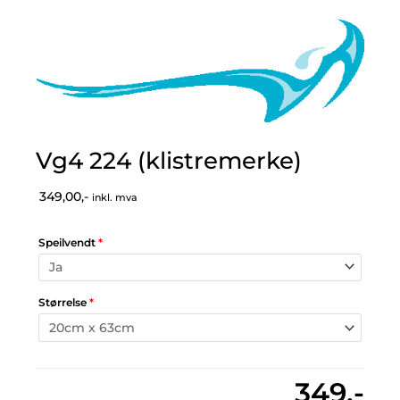
Vg4 224 (klistremerke)
349,00,-
inkl. mva
Speilvendt
*
Størrelse
*
349,-