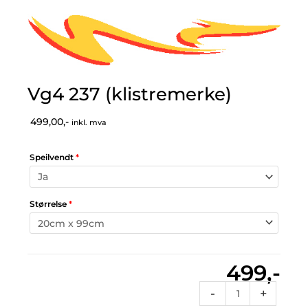
Vg4 237 (klistremerke)
499,00,-
inkl. mva
Speilvendt
*
Størrelse
*
499,-
Vg4
-
+
237