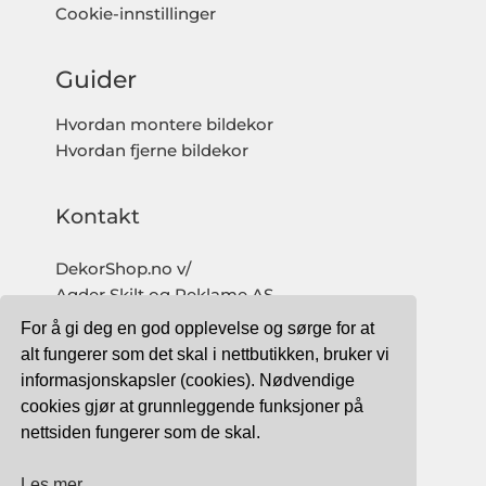
Cookie-innstillinger
Guider
Hvordan montere bildekor
Hvordan fjerne bildekor
Kontakt
DekorShop.no v/
Agder Skilt og Reklame AS
Org. nr: 997 633 016 MVA
For å gi deg en god opplevelse og sørge for at
salg@dekorshop.no
alt fungerer som det skal i nettbutikken, bruker vi
informasjonskapsler (cookies). Nødvendige
Tlf: 959 32 123
cookies gjør at grunnleggende funksjoner på
09.00 - 16.00
nettsiden fungerer som de skal.
(mandag - fredag)
Les mer