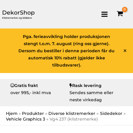
DekorShop
Klistremerker og bildekor
Pga. ferieavvikling holder produksjonen
stengt t.o.m. 7. august (ring oss gjerne).
×
Dersom du bestiller i denne perioden får du
automatisk 10% rabatt (gjelder ikke
tilbudsvarer).
Gratis frakt
Rask levering
over
995,- inkl mva
Sendes samme eller
neste virkedag
Hjem
Produkter
Diverse klistremerker
Sidedekor
Vehicle Graphics 3
Vg4 237 (klistremerke)