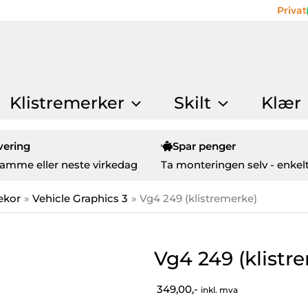
Privat
Klistremerker
Skilt
Klær
vering
Spar penger
amme eller neste virkedag
Ta monteringen selv - enkelt
ekor
Vehicle Graphics 3
Vg4 249 (klistremerke)
Vg4 249 (klistr
349,00,-
inkl. mva