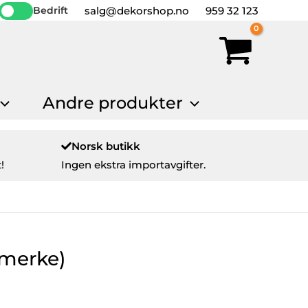
salg@dekorshop.no
959 32 123
Bedrift
Andre produkter
Norsk butikk
!
Ingen ekstra importavgifter.
emerke)