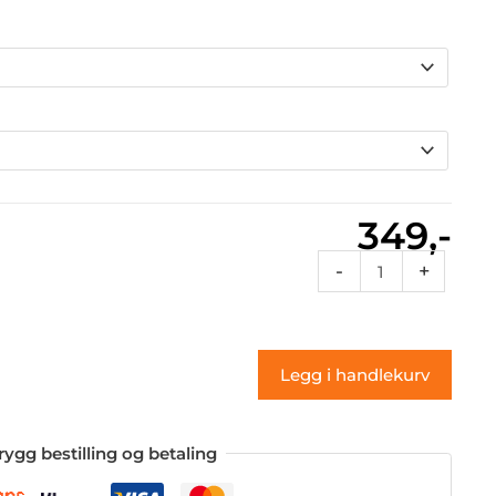
349,-
Vg4
-
+
249
(klistremerke)
antall
Legg i handlekurv
rygg bestilling og betaling