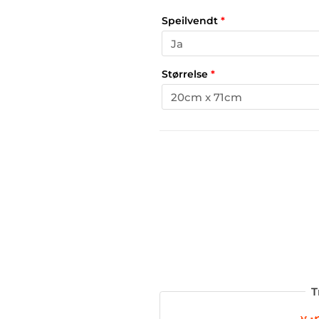
Speilvendt
*
Størrelse
*
T