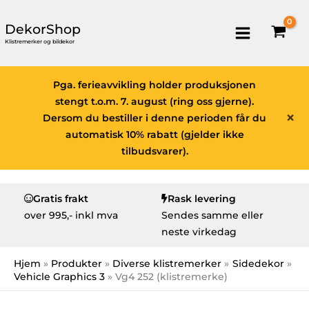
DekorShop
Klistremerker og bildekor
Pga. ferieavvikling holder produksjonen
stengt t.o.m. 7. august (ring oss gjerne).
×
Dersom du bestiller i denne perioden får du
automatisk 10% rabatt (gjelder ikke
tilbudsvarer).
Gratis frakt
Rask levering
over
995,- inkl mva
Sendes samme eller
neste virkedag
Hjem
Produkter
Diverse klistremerker
Sidedekor
Vehicle Graphics 3
Vg4 252 (klistremerke)