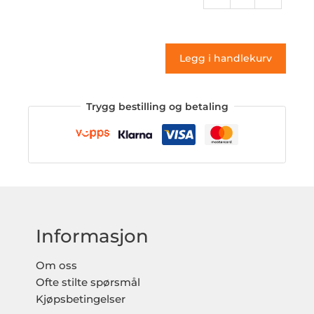
252
(klistremerke)
antall
Legg i handlekurv
Trygg bestilling og betaling
Informasjon
Om oss
Ofte stilte spørsmål
Kjøpsbetingelser