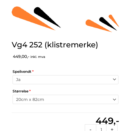
Vg4 252 (klistremerke)
449,00,-
inkl. mva
Speilvendt
*
Størrelse
*
449,-
Vg4
-
+