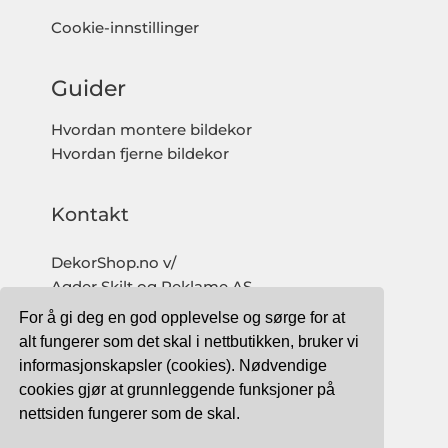
Cookie-innstillinger
Guider
Hvordan montere bildekor
Hvordan fjerne bildekor
Kontakt
DekorShop.no v/
Agder Skilt og Reklame AS
Org. nr: 997 633 016 MVA
For å gi deg en god opplevelse og sørge for at
salg@dekorshop.no
alt fungerer som det skal i nettbutikken, bruker vi
informasjonskapsler (cookies). Nødvendige
Tlf: 959 32 123
cookies gjør at grunnleggende funksjoner på
09.00 - 16.00
nettsiden fungerer som de skal.
(mandag - fredag)