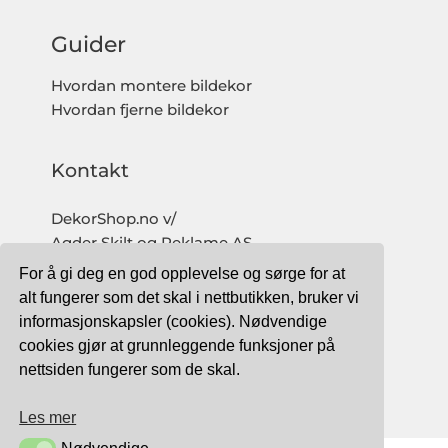
Guider
Hvordan montere bildekor
Hvordan fjerne bildekor
Kontakt
DekorShop.no v/
Agder Skilt og Reklame AS
Org. nr: 997 633 016 MVA
For å gi deg en god opplevelse og sørge for at
salg@dekorshop.no
alt fungerer som det skal i nettbutikken, bruker vi
informasjonskapsler (cookies). Nødvendige
Tlf: 959 32 123
cookies gjør at grunnleggende funksjoner på
09.00 - 16.00
nettsiden fungerer som de skal.
(mandag - fredag)
Les mer