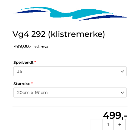
Vg4 292 (klistremerke)
499,00,-
inkl. mva
Speilvendt
*
Størrelse
*
499,-
Vg4
-
+
292
(klistremerke)