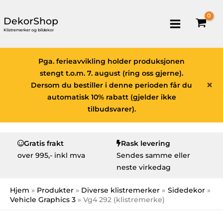
DekorShop
Klistremerker og bildekor
Pga. ferieavvikling holder produksjonen
stengt t.o.m. 7. august (ring oss gjerne).
×
Dersom du bestiller i denne perioden får du
automatisk 10% rabatt (gjelder ikke
tilbudsvarer).
Gratis frakt
Rask levering
over
995,- inkl mva
Sendes samme eller
neste virkedag
Hjem
Produkter
Diverse klistremerker
Sidedekor
Vehicle Graphics 3
Vg4 292 (klistremerke)