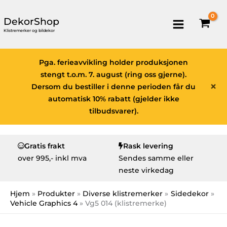
DekorShop
Klistremerker og bildekor
Pga. ferieavvikling holder produksjonen
stengt t.o.m. 7. august (ring oss gjerne).
×
Dersom du bestiller i denne perioden får du
automatisk 10% rabatt (gjelder ikke
tilbudsvarer).
Gratis frakt
Rask levering
over
995,- inkl mva
Sendes samme eller
neste virkedag
Hjem
Produkter
Diverse klistremerker
Sidedekor
Vehicle Graphics 4
Vg5 014 (klistremerke)