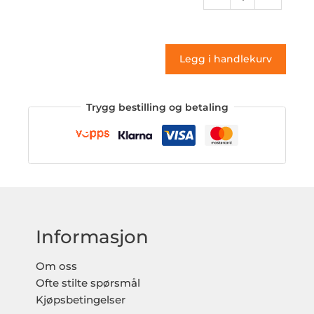
014
(klistremerke)
antall
Legg i handlekurv
Trygg bestilling og betaling
Informasjon
Om oss
Ofte stilte spørsmål
Kjøpsbetingelser