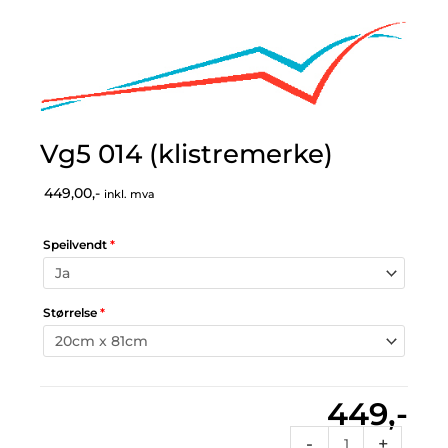
Vg5 014 (klistremerke)
449,00,-
inkl. mva
Speilvendt
*
Størrelse
*
449,-
Vg5
-
+