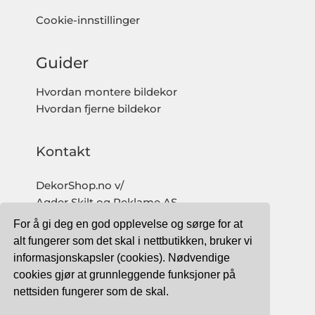
Cookie-innstillinger
Guider
Hvordan montere bildekor
Hvordan fjerne bildekor
Kontakt
DekorShop.no v/
Agder Skilt og Reklame AS
Org. nr: 997 633 016 MVA
For å gi deg en god opplevelse og sørge for at
salg@dekorshop.no
alt fungerer som det skal i nettbutikken, bruker vi
informasjonskapsler (cookies). Nødvendige
Tlf: 959 32 123
cookies gjør at grunnleggende funksjoner på
09.00 - 16.00
nettsiden fungerer som de skal.
(mandag - fredag)