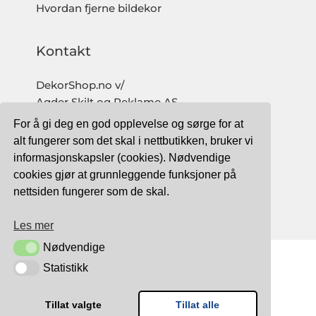
Hvordan fjerne bildekor
Kontakt
DekorShop.no v/
Agder Skilt og Reklame AS
Org. nr: 997 633 016 MVA
For å gi deg en god opplevelse og sørge for at
salg@dekorshop.no
alt fungerer som det skal i nettbutikken, bruker vi
informasjonskapsler (cookies). Nødvendige
Tlf: 959 32 123
cookies gjør at grunnleggende funksjoner på
09.00 - 16.00
nettsiden fungerer som de skal.
(mandag - fredag)
Les mer
Nødvendige
Nødvendige
Statistikk
Statistikk
TRYGG BETALING MED:
Tillat valgte
Tillat alle