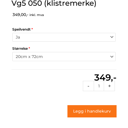
Vg5 050 (klistremerke)
349,00,-
inkl. mva
Speilvendt
*
Størrelse
*
349,-
Vg5
-
+
050
(klistremerke)
antall
Legg i handlekurv