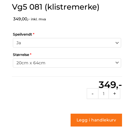
Vg5 081 (klistremerke)
349,00,-
inkl. mva
Speilvendt
*
Størrelse
*
349,-
Vg5
-
+
081
(klistremerke)
antall
Legg i handlekurv