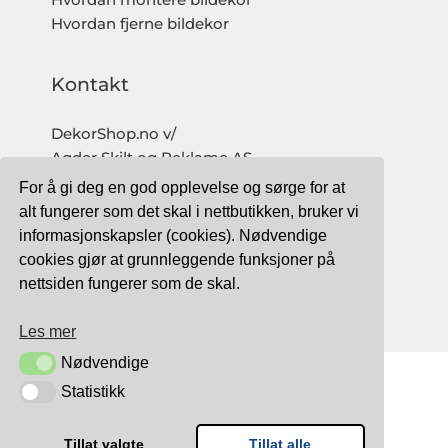
Hvordan montere bildekor
Hvordan fjerne bildekor
Kontakt
DekorShop.no v/
Agder Skilt og Reklame AS
Org. nr: 997 633 016 MVA
For å gi deg en god opplevelse og sørge for at
salg@dekorshop.no
alt fungerer som det skal i nettbutikken, bruker vi
informasjonskapsler (cookies). Nødvendige
Tlf: 959 32 123
cookies gjør at grunnleggende funksjoner på
09.00 - 16.00
nettsiden fungerer som de skal.
(mandag - fredag)
Les mer
Nødvendige
Nødvendige
Statistikk
Statistikk
TRYGG BETALING MED:
Tillat valgte
Tillat alle